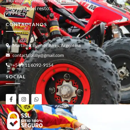
individualismo. Somos la marca que te
diferencia del resto.
CONTACTANOS
Martínez, Buenos Aires, Argentina
contactobully@gmail.com
+54 9 11 6092-9154
SOCIAL